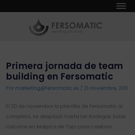
Ir
Navegación
al
de
contenido
entradas
Primera jornada de team
building en Fersomatic
Por
marketing@fersomatic.es
/
21 noviembre, 2011
El 20 de noviembre la plantilla de Fersomatic al
completo, se desplazó hasta las Bodegas Solaz
Osborne en Malpica de Tajo para celebrar