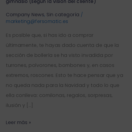
gimnasio (según la visión del cliente)
aportar
la
Company News
,
Sin categoría
/
marketing@fersomatic.es
máquina
Easy
Es posible que, si has ido a comprar
Combo
últimamente, te hayas dado cuenta de que la
a
sección de bollería se ha visto invadida por
tu
turrones, polvorones, bombones y, en casos
gimnasio
extremos, roscones. Esto te hace pensar que ya
(según
no queda nada para la Navidad y todo lo que
la
ella conlleva: comilonas, regalos, sorpresas,
visión
ilusión y […]
del
Leer más »
cliente)