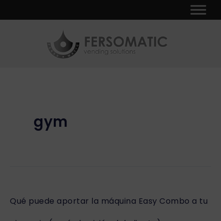
Ir
al
contenido
gym
Qué
Qué puede aportar la máquina Easy Combo a tu
puede