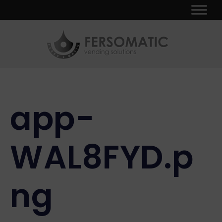
Ir
Navegación
al
de
contenido
entradas
app-
WAL8FYD.p
ng