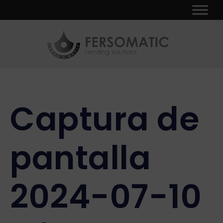
Ir
Navegación
al
de
contenido
entradas
Captura de
pantalla
2024-07-10