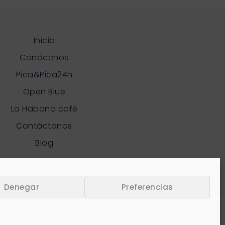
Inicio
Conócenos
Pica&Pica24h
Open Blue
La Habana café
Contáctanos
Blog
Denegar
Preferencias
acidad
|
Aviso legal
|
Política de cookies