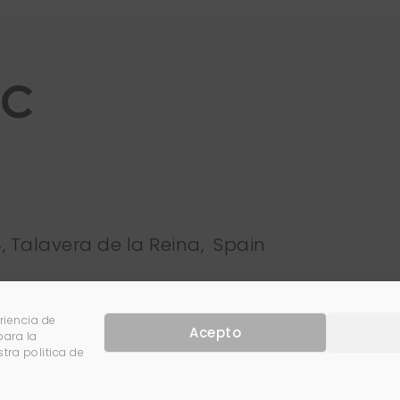
4, Talavera de la Reina, Spain
riencia de
Acepto
para la
ra politica de
Fersomatic
Política de priv