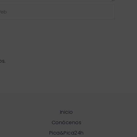
b
os.
Inicio
Conócenos
Pica&Pica24h