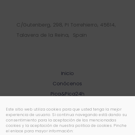
C/Gutenberg, 298, PI Torrehierro, 45614,
Talavera de la Reina, Spain
Inicio
Conócenos
Pica&Pica24h
Open Blue
Este sitio web utiliza cookies para que usted tenga la mejor
La Habana café
experiencia de usuario. Si continua navegando está dando su
consentimiento para la aceptación de las mencionadas
Contáctanos
cookies y la aceptación de nuestra politica de cookies. Pinche
el enlace para mayor información:
Blog