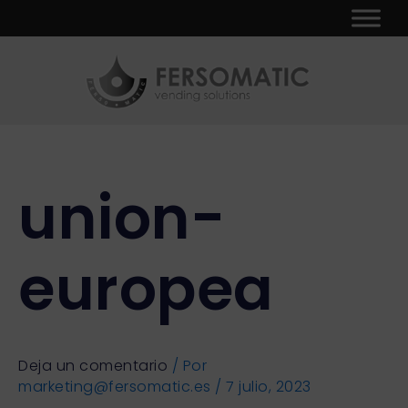
Ir
al
contenido
union-
europea
Deja un comentario
/ Por
marketing@fersomatic.es
/
7 julio, 2023