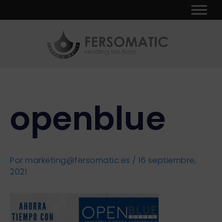
Ir
Navegación
al
de
contenido
entradas
openblue
Por
marketing@fersomatic.es
/
16 septiembre,
2021