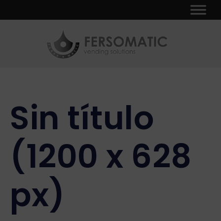
Ir
Navegación
al
de
contenido
entradas
Sin título
(1200 x 628
px)