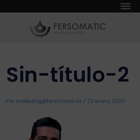
Ir
Navegación
al
de
contenido
entradas
Sin-título-2
Por
marketing@fersomatic.es
/
22 enero, 2020